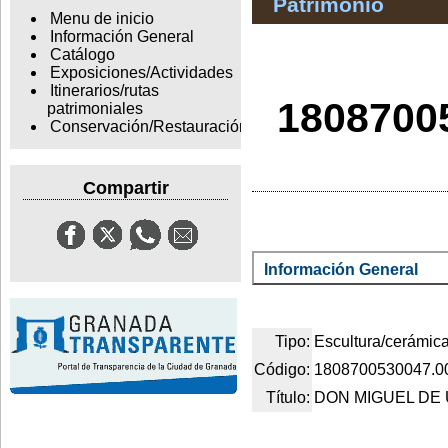
Patrimonio
Menu de inicio
Información General
Catálogo
Exposiciones/Actividades
Itinerarios/rutas
1808700
patrimoniales
Conservación/Restauración
Compartir
Información General
Tipo:
Escultura/cerámic
Código:
1808700530047.0
Título:
DON MIGUEL DE