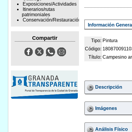
Exposiciones/Actividades
Itinerarios/rutas
patrimoniales
Conservación/Restauración
Información Genera
Compartir
Tipo:
Pintura
Código:
18087009110
Título:
Campesino a
Descripción
Imágenes
Análisis Físico