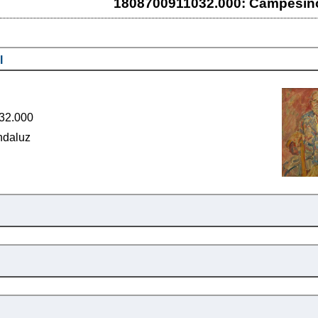
1808700911032.000: Campesin
l
32.000
ndaluz