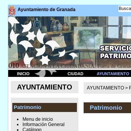
Busca
Ayuntamiento de Granada
010
ATENCION A LA CIUDADANÍA. Fuera de Granad
INICIO
CIUDAD
AYUNTAMIENTO
AYUNTAMIENTO
AYUNTAMIENTO >
Patrimonio
Patrimonio
Menu de inicio
Información General
Catálogo