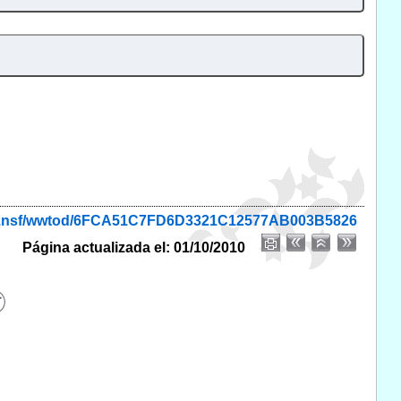
onio.nsf/wwtod/6FCA51C7FD6D3321C12577AB003B5826
Página actualizada el: 01/10/2010