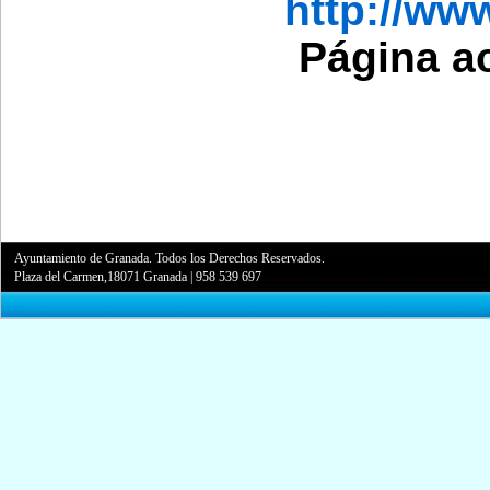
http://w
Página a
Ayuntamiento de Granada. Todos los Derechos Reservados.
Plaza del Carmen,18071 Granada
|
958 539 697