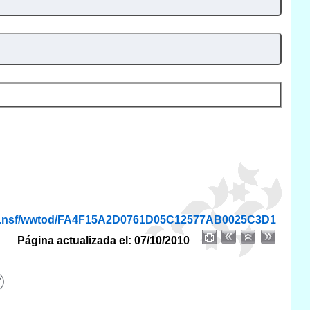
onio.nsf/wwtod/FA4F15A2D0761D05C12577AB0025C3D1
Página actualizada el: 07/10/2010