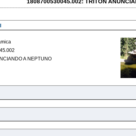
1808700530045.002: TRITÓN ANUNCI
l
ámica
45.002
NCIANDO A NEPTUNO