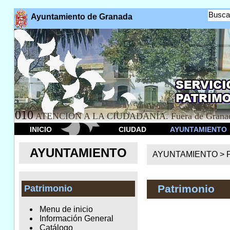
Busca
Ayuntamiento de Granada
010
ATENCION A LA CIUDADANÍA. Fuera de Granad
INICIO
CIUDAD
AYUNTAMIENTO
AYUNTAMIENTO
AYUNTAMIENTO >
Patrimonio
Patrimonio
Menu de inicio
Información General
Catálogo