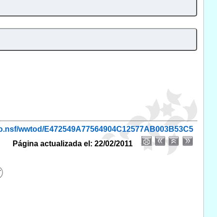
monio.nsf/wwtod/E472549A77564904C12577AB003B53C5
Página actualizada el: 22/02/2011