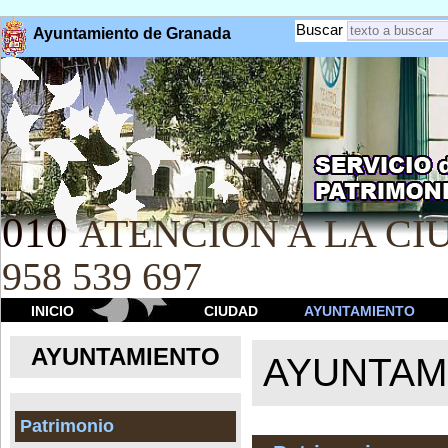
Buscar
Ayuntamiento de Granada
010
ATENCION A LA CIU
958 539 697
INICIO
CIUDAD
AYUNTAMIENTO
AYUNTAMIENTO
AYUNTAM
Patrimonio