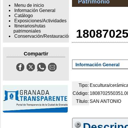
Patrimonio
Menu de inicio
Información General
Catálogo
Exposiciones/Actividades
Itinerarios/rutas
1808702
patrimoniales
Conservación/Restauración
Compartir
Información General
Tipo:
Escultura/cerámic
Código:
1808702550351.0
Título:
SAN ANTONIO
Descrip