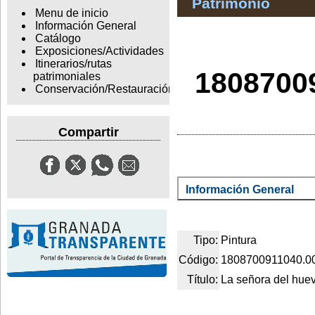
Patrimonio
Menu de inicio
Información General
Catálogo
Exposiciones/Actividades
Itinerarios/rutas
18087009
patrimoniales
Conservación/Restauración
Compartir
Información General
Tipo:
Pintura
Código:
1808700911040.0
Título:
La señora del hue