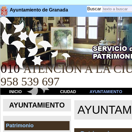
Buscar
Ayuntamiento de Granada
010
ATENCION A LA CIU
958 539 697
INICIO
CIUDAD
AYUNTAMIENTO
AYUNTAMIENTO
AYUNTAM
Patrimonio