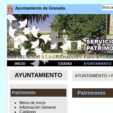
Busca
Ayuntamiento de Granada
010
ATENCION A LA CIUDADANÍA. Fuera de Granad
INICIO
CIUDAD
AYUNTAMIENTO
AYUNTAMIENTO
AYUNTAMIENTO >
Patrimonio
Patrimonio
Menu de inicio
Información General
Catálogo