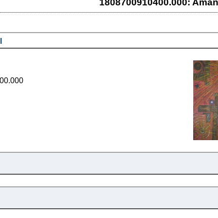
1808700910400.000: Aman
l
00.000