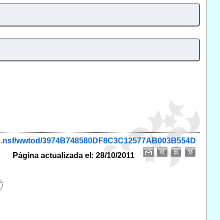
onio.nsf/wwtod/3974B748580DF8C3C12577AB003B554D
Página actualizada el: 28/10/2011