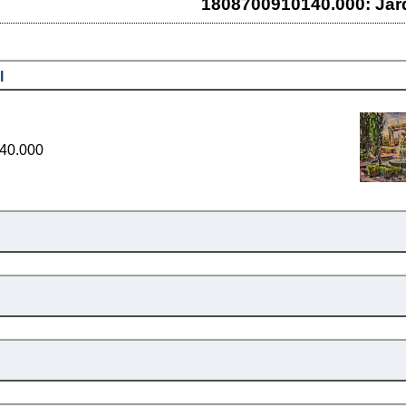
1808700910140.000: Jar
l
40.000