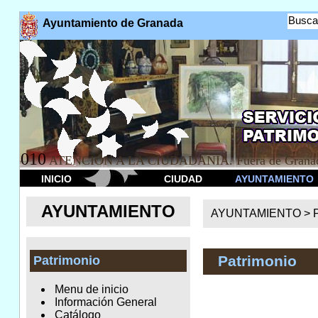
Busca
Ayuntamiento de Granada
010
ATENCION A LA CIUDADANÍA. Fuera de Granad
INICIO
CIUDAD
AYUNTAMIENTO
AYUNTAMIENTO
AYUNTAMIENTO >
Patrimonio
Patrimonio
Menu de inicio
Información General
Catálogo