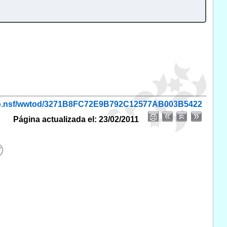
onio.nsf/wwtod/3271B8FC72E9B792C12577AB003B5422
Página actualizada el: 23/02/2011