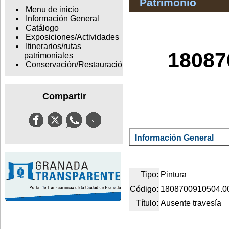
Patrimonio
Menu de inicio
Información General
Catálogo
Exposiciones/Actividades
Itinerarios/rutas
18087
patrimoniales
Conservación/Restauración
Compartir
Información General
Tipo:
Pintura
Código:
1808700910504.0
Título:
Ausente travesía