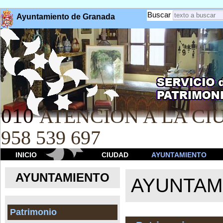
Buscar
Ayuntamiento de Granada
010
ATENCION A LA CIU
958 539 697
INICIO
CIUDAD
AYUNTAMIENTO
AYUNTAMIENTO
AYUNTAM
Patrimonio