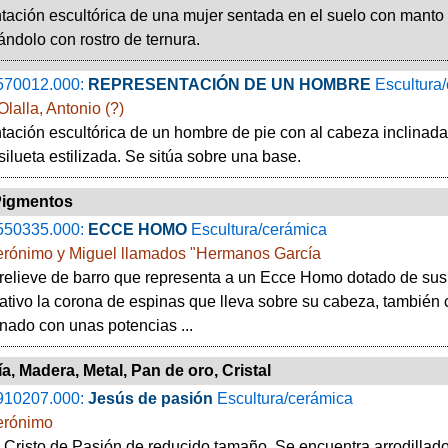
ación escultórica de una mujer sentada en el suelo con manto 
ndolo con rostro de ternura.
570012.000:
REPRESENTACIÓN DE UN HOMBRE
Escultura
Olalla, Antonio (?)
ación escultórica de un hombre de pie con al cabeza inclinada
 silueta estilizada. Se sitúa sobre una base.
Pigmentos
550335.000:
ECCE HOMO
Escultura/cerámica
Jerónimo y Miguel llamados "Hermanos García
relieve de barro que representa a un Ecce Homo dotado de sus a
ativo la corona de espinas que lleva sobre su cabeza, también co
nado con unas potencias ...
a, Madera, Metal, Pan de oro, Cristal
910207.000:
Jesús de pasión
Escultura/cerámica
Jerónimo
 Cristo de Pasión de reducido tamaño. Se encuentra arrodillad