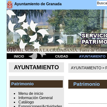
Busca
Ayuntamiento de Granada
010
ATENCION A LA CIUDADANÍA. Fuera de Granad
INICIO
CIUDAD
AYUNTAMIENTO
AYUNTAMIENTO
AYUNTAMIENTO >
Patrimonio
Patrimonio
Menu de inicio
Información General
Catálogo
Exposiciones/Actividades