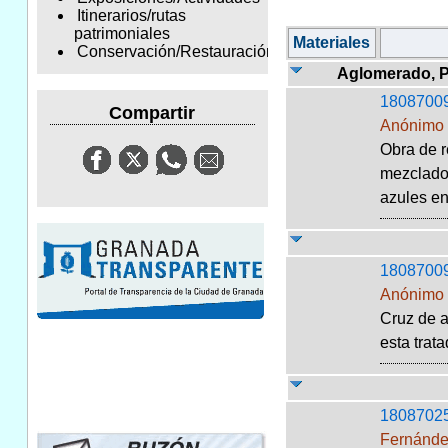
Itinerarios/rutas
patrimoniales
Materiales
Conservación/Restauración
Aglomerado, P
1808700
Compartir
Anónimo
Obra de r
mezclados
azules en 
1808700
Anónimo
Cruz de a
esta trata
1808702
Fernánde