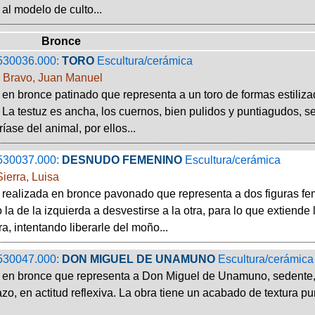
al modelo de culto...
Bronce
530036.000:
TORO
Escultura/cerámica
n Bravo, Juan Manuel
 en bronce patinado que representa a un toro de formas estiliz
La testuz es ancha, los cuernos, bien pulidos y puntiagudos, 
ríase del animal, por ellos...
530037.000:
DESNUDO FEMENINO
Escultura/cerámica
ierra, Luisa
 realizada en bronce pavonado que representa a dos figuras f
la de la izquierda a desvestirse a la otra, para lo que extiende
, intentando liberarle del moño...
530047.000:
DON MIGUEL DE UNAMUNO
Escultura/cerámica
 en bronce que representa a Don Miguel de Unamuno, sedente, co
azo, en actitud reflexiva. La obra tiene un acabado de textura 