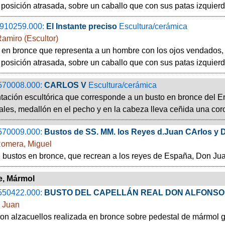
posición atrasada, sobre un caballo que con sus patas izquier
910259.000:
El Instante preciso
Escultura/cerámica
amiro (Escultor)
 en bronce que representa a un hombre con los ojos vendados,
posición atrasada, sobre un caballo que con sus patas izquier
570008.000:
CARLOS V
Escultura/cerámica
tación escultórica que corresponde a un busto en bronce del
ales, medallón en el pecho y en la cabeza lleva ceñida una coro
570009.000:
Bustos de SS. MM. los Reyes d.Juan CArlos y D
omera, Miguel
 bustos en bronce, que recrean a los reyes de España, Don Jua
e, Mármol
550422.000:
BUSTO DEL CAPELLÁN REAL DON ALFONSO 
, Juan
n alzacuellos realizada en bronce sobre pedestal de mármol gris