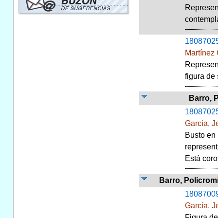
Represent
contemplá
1808702
Martínez 
Represent
figura de
Barro, 
1808702
García, 
Busto en 
represent
Está coro
Barro, Policromí
1808700
García, 
Figura de