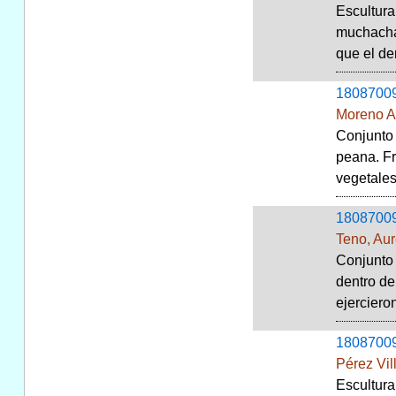
Escultura
muchacha,
que el de
1808700
Moreno A
Conjunto 
peana. Fr
vegetales 
1808700
Teno, Aur
Conjunto 
dentro de
ejercieron
1808700
Pérez Vil
Escultura