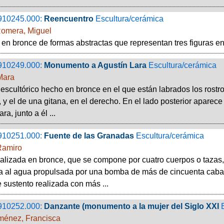
910245.000:
Reencuentro
Escultura/cerámica
omera, Miguel
 en bronce de formas abstractas que representan tres figuras 
910249.000:
Monumento a Agustín Lara
Escultura/cerámica
Mara
escultórico hecho en bronce en el que están labrados los rostr
, y el de una gitana, en el derecho. En el lado posterior aparece 
ra, junto a él ...
910251.000:
Fuente de las Granadas
Escultura/cerámica
Ramiro
alizada en bronce, que se compone por cuatro cuerpos o tazas
a al agua propulsada por una bomba de más de cincuenta caball
e sustento realizada con más ...
910252.000:
Danzante (monumento a la mujer del Siglo XXI
iménez, Francisca