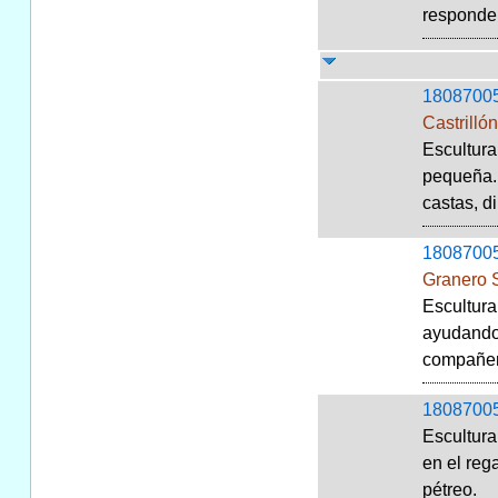
responde 
1808700
Castrilló
Escultura
pequeña. 
castas, di
1808700
Granero S
Escultura
ayudando 
compañera
1808700
Escultura
en el reg
pétreo.