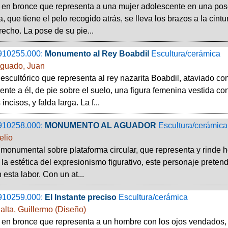
 en bronce que representa a una mujer adolescente en una pos
 que tiene el pelo recogido atrás, se lleva los brazos a la cint
recho. La pose de su pie...
910255.000:
Monumento al Rey Boabdil
Escultura/cerámica
guado, Juan
escultórico que representa al rey nazarita Boabdil, ataviado co
ente a él, de pie sobre el suelo, una figura femenina vestida 
incisos, y falda larga. La f...
910258.000:
MONUMENTO AL AGUADOR
Escultura/cerámica
elio
monumental sobre plataforma circular, que representa y rinde 
 la estética del expresionismo figurativo, este personaje prete
 esta labor. Con un at...
910259.000:
El Instante preciso
Escultura/cerámica
lalta, Guillermo (Diseño)
 en bronce que representa a un hombre con los ojos vendados,