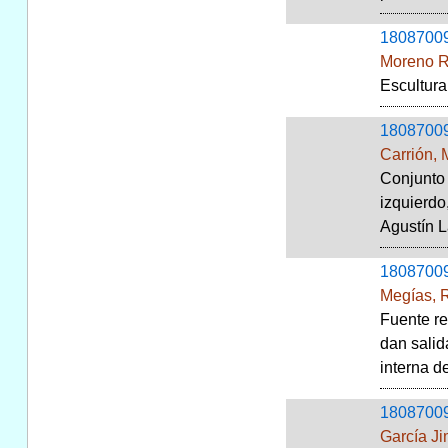
1808700
Moreno R
Escultura
1808700
Carrión, 
Conjunto 
izquierdo
Agustín La
1808700
Megías, 
Fuente re
dan salid
interna d
1808700
García J