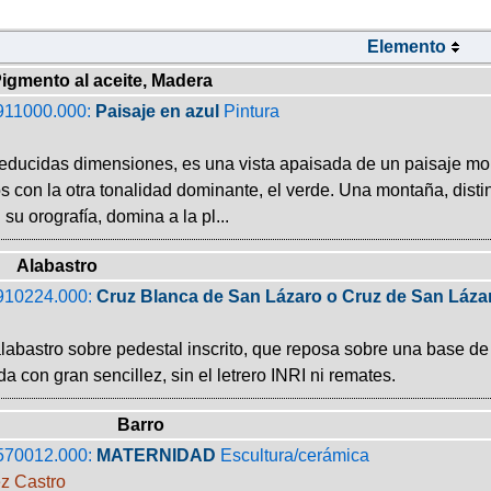
Elemento
igmento al aceite, Madera
911000.000:
Paisaje en azul
Pintura
educidas dimensiones, es una vista apaisada de un paisaje mo
 con la otra tonalidad dominante, el verde. Una montaña, disti
su orografía, domina a la pl...
Alabastro
910224.000:
Cruz Blanca de San Lázaro o Cruz de San Láza
labastro sobre pedestal inscrito, que reposa sobre una base de
da con gran sencillez, sin el letrero INRI ni remates.
Barro
570012.000:
MATERNIDAD
Escultura/cerámica
z Castro