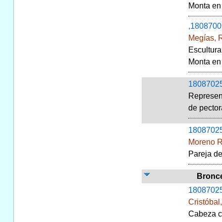
Monta en 
,1808700
Megías, R
Escultura
Monta en 
1808702
Represen
de pector
1808702
Moreno R
Pareja de
Bronc
1808702
Cristóbal
Cabeza co