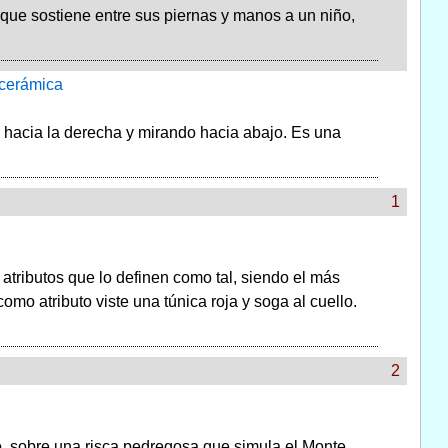
que sostiene entre sus piernas y manos a un niño,
/cerámica
 hacia la derecha y mirando hacia abajo. Es una
1
tributos que lo definen como tal, siendo el más
mo atributo viste una túnica roja y soga al cuello.
2
o, sobre una risca pedregosa que simula el Monte