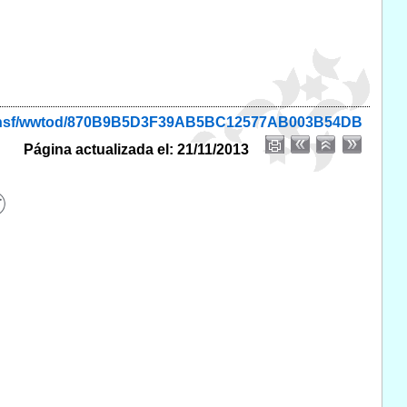
nio.nsf/wwtod/870B9B5D3F39AB5BC12577AB003B54DB
Página actualizada el: 21/11/2013