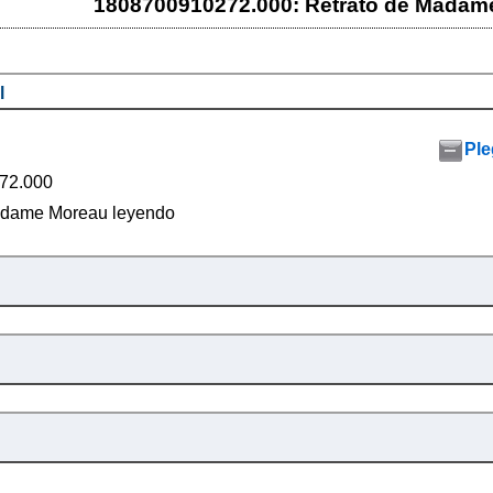
1808700910272.000: Retrato de Madam
l
Ple
72.000
adame Moreau leyendo