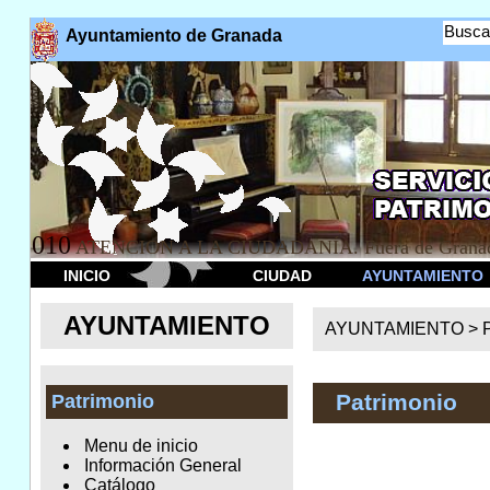
Busca
Ayuntamiento de Granada
010
ATENCION A LA CIUDADANÍA. Fuera de Granad
INICIO
CIUDAD
AYUNTAMIENTO
AYUNTAMIENTO
AYUNTAMIENTO >
Patrimonio
Patrimonio
Menu de inicio
Información General
Catálogo