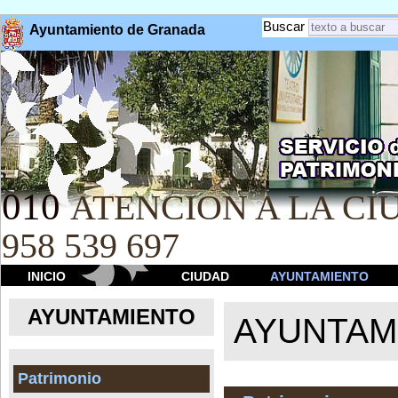
Buscar
Ayuntamiento de Granada
010
ATENCION A LA CIU
958 539 697
INICIO
CIUDAD
AYUNTAMIENTO
AYUNTAMIENTO
AYUNTAM
Patrimonio