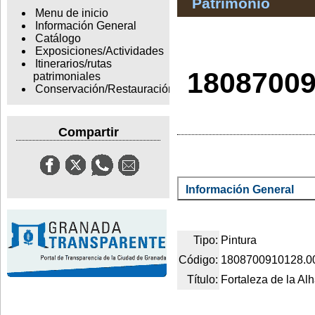
Patrimonio
Menu de inicio
Información General
Catálogo
Exposiciones/Actividades
Itinerarios/rutas
180870091
patrimoniales
Conservación/Restauración
Compartir
Información General
Tipo:
Pintura
Código:
1808700910128.0
Título:
Fortaleza de la Al