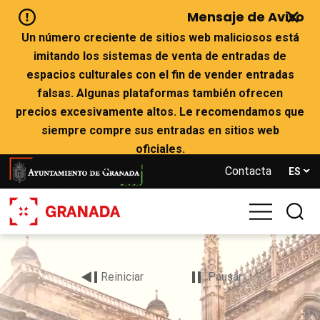
Pasar
Mensaje de Aviso
al
contenido
Un número creciente de sitios web maliciosos está
principal
imitando los sistemas de venta de entradas de
espacios culturales con el fin de vender entradas
falsas. Algunas plataformas también ofrecen
precios excesivamente altos. Le recomendamos que
siempre compre sus entradas en sitios web
oficiales.
GRANADA CARD
Contacta
ES
https://turismo.granada.org/es/granada-card
ALHAMBRA Y GENERALIFE
https://tickets.alhambra-patronato.es/
Archivo
Si no quedan entradas en las webs oficiales, le
de
aconsejamos que no compre en webs que le
vídeo
Reiniciar
Pausar
ofrezcan disponibilidad.