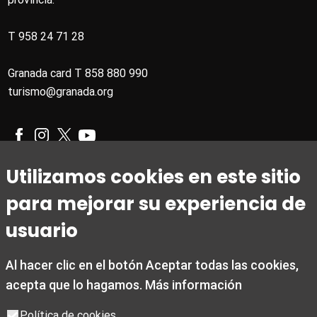
T 958 24 71 28
Granada card T 858 880 990
turismo@granada.org
Utilizamos cookies en este sitio
Horario
para mejorar su experiencia de
De 1 de marzo a 31 de octubre
usuario
De lunes a viernes de 09:00 a 20:00
Sábados de 10:00 a 14:00 y de 15:30 a 19:00
Al hacer clic en el botón Aceptar todas las cookies,
Domingos y festivos de 10:00 a 15:00
acepta que lo hagamos.
Más información
De 1 noviembre a 28 de febrero
Política de cookies