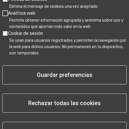
De lunes a viernes de 09:00 a 19:00
Elimina el mensaje de cookies una vez aceptado
Sábados de 10:00 a 19:00
Analítica web
Domingos y festivos de 10:00 a 15:00
Permite obtener información agrupada y anónima sobre uso y
contenidos que aportan más valor en la web
Días de cierre 25 de Navidad, 1 de enero y 6 de enero
Cookie de sesión
Se usan para usuarios registrados y permiten la navegación por
la web para dichos usuarios. No permanecen en tu dispositivo,
son temporales.
Para Profesionales
Guardar preferencias
Negocios / Comercios
Rechazar todas las cookies