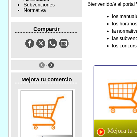
Bienvenido/a al porta
Subvenciones
Normativa
los manuale
los horario
Compartir
la normativ
las subven
los concurs
Mejora tu comercio
Mejora tu 