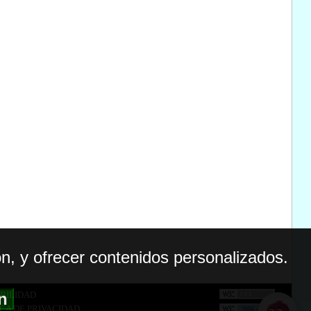
n, y ofrecer contenidos personalizados.
ón
BILIDAD
ICA DE PRIVACIDAD