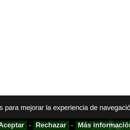
os para mejorar la experiencia de navegació
Aceptar
-
Rechazar
-
Más informaci
MAPA WEB
|
ACCESI
AVISO LEGAL
|
POLIT