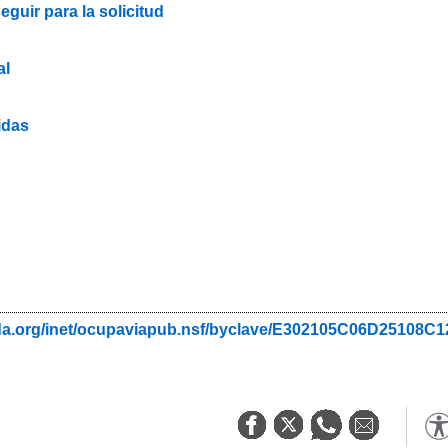
guir para la solicitud
al
idas
ada.org/inet/ocupaviapub.nsf/byclave/E302105C06D25108