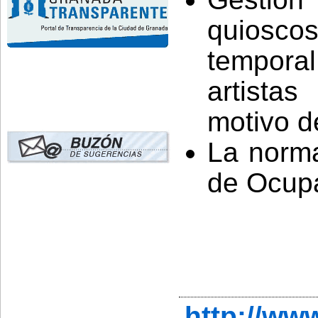
quiosco
tempor
artista
motivo de
La norma
de Ocupa
http://w