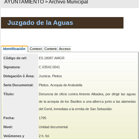
AYUNTAMIENTO >
Archivo Municipal
Juzgado de la Aguas
Identificación
Contexto
Contenido
Acceso
Código de ref:
ES.18087.AMGR
Signatura:
C.03542.0041
Delegación ó Área:
Justicia. Pleitos
Serie Documental:
Pleitos. Acequia de Arabuleila
Título:
Denuncia de oficio contra Antonio Albadea, por dirigir las aguas
de la acequia de los Basilios a una alberca junto a las alamedas
del Genil, inmediata a la ermita de San Sebastián.
Fecha:
1795
Nivel:
Unidad documental
Volúmenes y
2 h. fol.