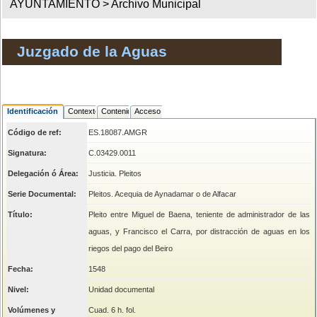
AYUNTAMIENTO >
Archivo Municipal
Juzgado de la Aguas
Identificación
Contexto
Contenido
Acceso
Código de ref:
ES.18087.AMGR
Signatura:
C.03429.0011
Delegación ó Área:
Justicia. Pleitos
Serie Documental:
Pleitos. Acequia de Aynadamar o de Alfacar
Título:
Pleito entre Miguel de Baena, teniente de administrador de las
aguas, y Francisco el Carra, por distracción de aguas en los
riegos del pago del Beiro
Fecha:
1548
Nivel:
Unidad documental
Volúmenes y
Cuad. 6 h. fol.