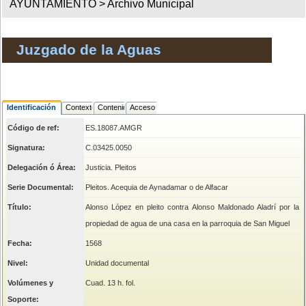
AYUNTAMIENTO >
Archivo Municipal
Juzgado de la Aguas
Identificación
Contexto
Contenido
Acceso
Código de ref:
ES.18087.AMGR
Signatura:
C.03425.0050
Delegación ó Área:
Justicia. Pleitos
Serie Documental:
Pleitos. Acequia de Aynadamar o de Alfacar
Título:
Alonso López en pleito contra Alonso Maldonado Aladrí por la
propiedad de agua de una casa en la parroquia de San Miguel
Fecha:
1568
Nivel:
Unidad documental
Volúmenes y
Cuad. 13 h. fol.
Soporte: