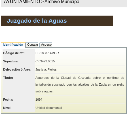
AYUNTAMIENTO >
Archivo Municipal
Juzgado de la Aguas
Identificación
Contexto
Acceso
Código de ref:
ES.18087.AMGR
Signatura:
C.03423.0015
Delegación ó Área:
Justicia. Pleitos
Título:
Acuerdos de la Ciudad de Granada sobre el conflicto de
jurisdicción suscitado con los alcaldes de la Zubia en un pleito
sobre aguas...
Fecha:
1694
Nivel:
Unidad documental