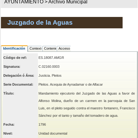
AYUNTAMIENTO >
Archivo Municipal
Juzgado de la Aguas
Identificación
Contexto
Contenido
Acceso
Código de ref:
ES.18087.AMGR
Signatura:
C.02160.0003
Delegación ó Área:
Justicia. Pleitos
Serie Documental:
Pleitos. Acequia de Aynadamar o de Alfacar
Título:
Mandamiento ejecutorio del Juzgado de las Aguas a favor de
Alfonso Molina, dueño de un carmen en la parroquia de San
Luis, en el pleito seguido contra el maestro fontanero, Francisco
Sánchez por el tanto y tamaño del tomadero de agua.
Fecha:
1796
Nivel:
Unidad documental