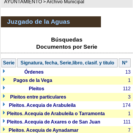
AYUNTAMIENTO >
Archivo Municipal
Juzgado de la Aguas
Búsquedas
Documentos por Serie
Serie
Signatura, fecha, Serie,libro, clasif. y titulo
Nº
Órdenes
13
Pagos de la Vega
1
Pleitos
112
Pleitos entre particulares
3
Pleitos. Acequia de Arabuleila
174
Pleitos. Acequia de Arabuleila o Tarramonta
1
Pleitos. Acequia de Axares o de San Juan
111
Pleitos. Acequia de Aynadamar
7