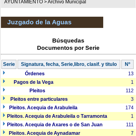
AYUNTAMIENTO >
Archivo Municipal
Juzgado de la Aguas
Búsquedas
Documentos por Serie
Serie
Signatura, fecha, Serie,libro, clasif. y titulo
Nº
Órdenes
13
Pagos de la Vega
1
Pleitos
112
Pleitos entre particulares
3
Pleitos. Acequia de Arabuleila
174
Pleitos. Acequia de Arabuleila o Tarramonta
1
Pleitos. Acequia de Axares o de San Juan
111
Pleitos. Acequia de Aynadamar
7