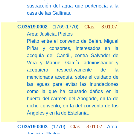
sustracción del agua que pertenecía a la
casa de las Gallinas.
C.03519.0002
(1769-1770).
Clas.: 3.01.07
.
Area: Justicia. Pleitos
Pleito entre el convento de Belén, Miguel
Píñar y consortes, interesados en la
acequia del Candil, contra Salvador de
Vera y Manuel García, administrador y
acequiero respectivamente de la
mencionada acequia, sobre el cuidado de
las aguas para evitar las inundaciones
como la que ha causado daños en la
huerta del carmen del Abogado, en la de
dicho convento, en la del convento de los
Ángeles y en la de Estefanía.
C.03519.0003
(1770).
Clas.: 3.01.07
. Area:
Justicia. Pleitos