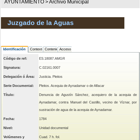
AYUNTAMIENTO >
Archivo Municipal
Juzgado de la Aguas
Identificación
Contexto
Contenido
Acceso
Código de ref:
ES.18087.AMGR
Signatura:
C.02161.0007
Delegación ó Área:
Justicia. Pleitos
Serie Documental:
Pleitos. Acequia de Aynadamar o de Alfacar
Título:
Denuncia de Agustín Sánchez, acequiero de la acequia de
Aynadamar, contra Manuel del Castillo, vecino de Víznar, por
sustración de agua de la acequia de Aynadamar.
Fecha:
1784
Nivel:
Unidad documental
Volúmenes y
Cuad. 7 h. fol.