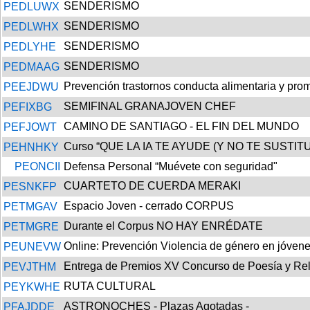
SENDERISMO
PEDLUWX
SENDERISMO
PEDLWHX
SENDERISMO
PEDLYHE
SENDERISMO
PEDMAAG
Prevención trastornos conducta alimentaria y pro
PEEJDWU
SEMIFINAL GRANAJOVEN CHEF
PEFIXBG
CAMINO DE SANTIAGO - EL FIN DEL MUNDO
PEFJOWT
Curso “QUE LA IA TE AYUDE (Y NO TE SUSTIT
PEHNHKY
PEONCII
Defensa Personal “Muévete con seguridad"
CUARTETO DE CUERDA MERAKI
PESNKFP
Espacio Joven - cerrado CORPUS
PETMGAV
Durante el Corpus NO HAY ENRÉDATE
PETMGRE
Online: Prevención Violencia de género en jóven
PEUNEVW
Entrega de Premios XV Concurso de Poesía y Rel
PEVJTHM
RUTA CULTURAL
PEYKWHE
ASTRONOCHES - Plazas Agotadas -
PFAJDDE