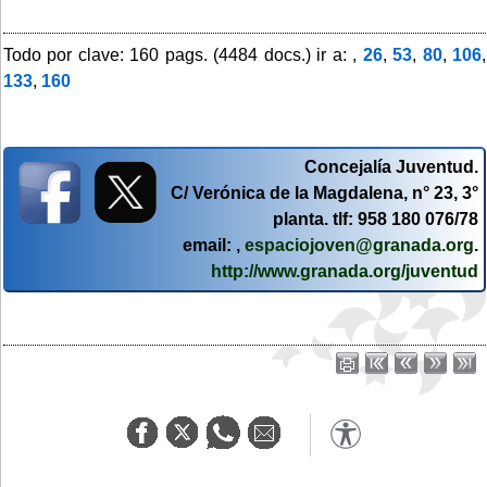
Todo por clave: 160 pags. (4484 docs.) ir a: ,
26
,
53
,
80
,
106
,
133
,
160
Concejalía Juventud.
C/ Verónica de la Magdalena, n° 23, 3°
planta. tlf: 958 180 076/78
email: ,
espaciojoven@granada.org
.
http://www.granada.org/juventud