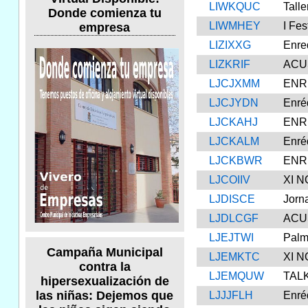
LIWKQUC
Talle
Donde comienza tu
LIWMHEY
I Fe
empresa
LIZIXXG
Enre
LIZKRIF
ACU
LJCJXMM
ENRE
LJCJYDN
Enré
LJCKAHJ
ENRE
LJCKALM
Enré
LJCKBWR
ENRE
LJCOIIV
XI 
LJDISCE
Jorn
LJDLCGF
ACU
LJEJTWI
Palm
Campaña Municipal
LJEMKTC
XI 
contra la
LJEMQUW
TAL
hipersexualización de
las niñas: Dejemos que
LJJJFLH
Enré