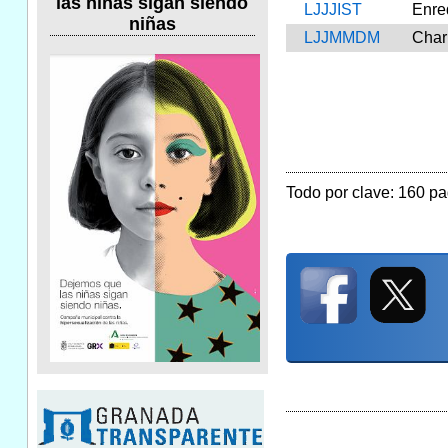
las niñas sigan siendo
LJJJIST
Enr
niñas
LJJMMDM
Char
Todo por clave: 160 pag