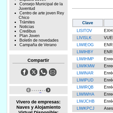
Consejo Municipal de la
Juventud
Centro de arte joven Rey
Chico
Trámites
Clave
Noticias
LISITOV
EXH
Credibus
Plan Joven
LIVISLK
VUE
Boletín de novedades
LIWIEOG
ENRE
Campaña de Verano
LIWIHBY
ENRE
LIWIHMP
Enre
Compartir
LIWIKMW
Enre
LIWINAR
Enré
LIWIPUD
Enré
LIWIRQB
Enré
LIWIWHA
Enr
LIWJCHB
Enr
Vivero de empresas:
Naves y Alojamiento
LIWKPCJ
Ases
Virtual Disponible: