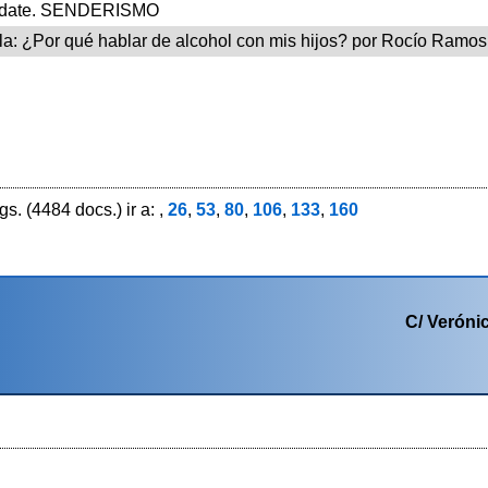
edate. SENDERISMO
la: ¿Por qué hablar de alcohol con mis hijos? por Rocío Ramos
s. (4484 docs.) ir a: ,
26
,
53
,
80
,
106
,
133
,
160
C/ Verónic