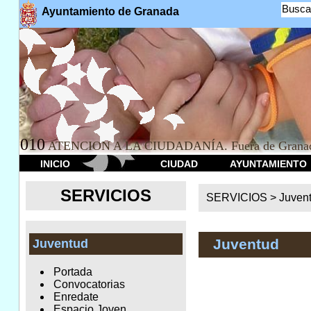
Busca
Ayuntamiento de Granada
010
ATENCION A LA CIUDADANÍA. Fuera de Granad
INICIO
CIUDAD
AYUNTAMIENTO
SERVICIOS
SERVICIOS >
Juven
Juventud
Juventud
Portada
Convocatorias
Enredate
Espacio Joven