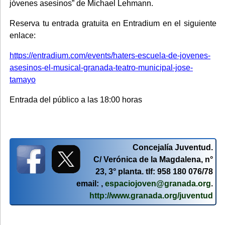
jóvenes asesinos” de Michael Lehmann.
Reserva tu entrada gratuita en Entradium en el siguiente
enlace:
https://entradium.com/events/haters-escuela-de-jovenes-
asesinos-el-musical-granada-teatro-municipal-jose-
tamayo
Entrada del público a las 18:00 horas
Concejalía Juventud.
C/ Verónica de la Magdalena, n°
23, 3° planta. tlf: 958 180 076/78
email: ,
espaciojoven@granada.org
.
http://www.granada.org/juventud