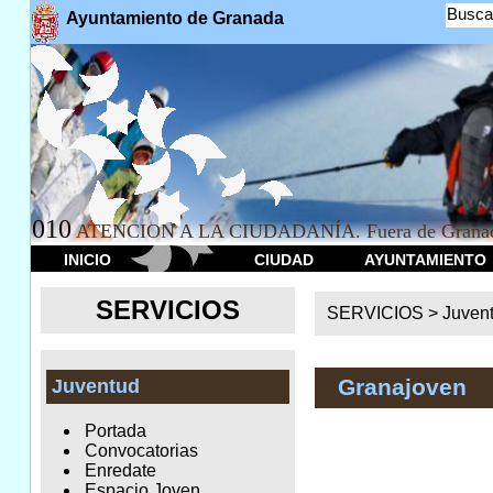
Busca
Ayuntamiento de Granada
010
ATENCION A LA CIUDADANÍA. Fuera de Granad
INICIO
CIUDAD
AYUNTAMIENTO
SERVICIOS
SERVICIOS >
Juven
Granajoven
Juventud
Portada
Convocatorias
Enredate
Espacio Joven