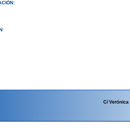
ACIÓN:
N
C/ Verónica 