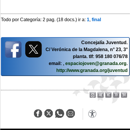
Todo por Categoría: 2 pag. (18 docs.) ir a:
1
,
final
Concejalía Juventud.
C/ Verónica de la Magdalena, n° 23, 3°
planta. tlf: 958 180 076/78
email: ,
espaciojoven@granada.org
.
http://www.granada.org/juventud