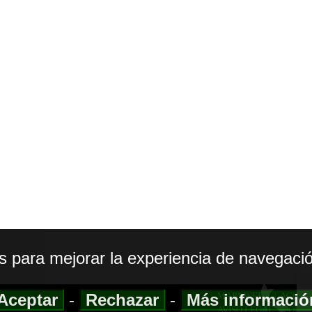
os para mejorar la experiencia de navegació
Aceptar
-
Rechazar
-
Más informaci
MAPA WEB
|
ACCESI
AVISO LEGAL
|
POLIT