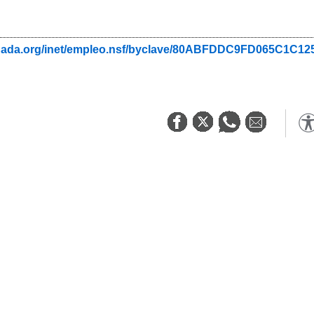
anada.org/inet/empleo.nsf/byclave/80ABFDDC9FD065C1C1