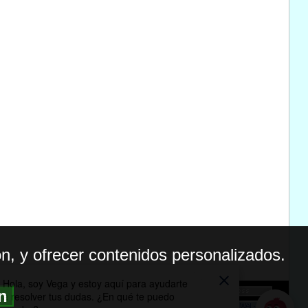
n, y ofrecer contenidos personalizados.
ón
BILIDAD
ICA DE PRIVACIDAD