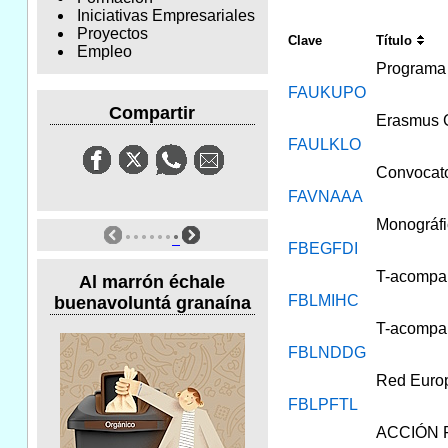
Iniciativas Empresariales
Proyectos
Clave
Título
Empleo
Program
FAUKUPO
Compartir
Erasmus G
FAULKLO
Convocato
FAVNAAA
Monográfi
FBEGFDI
T-acompañ
Al marrón échale
FBLMIHC
buenavoluntá granaína
T-acompañ
FBLNDDG
Red Europ
FBLPFTL
ACCIÓN F