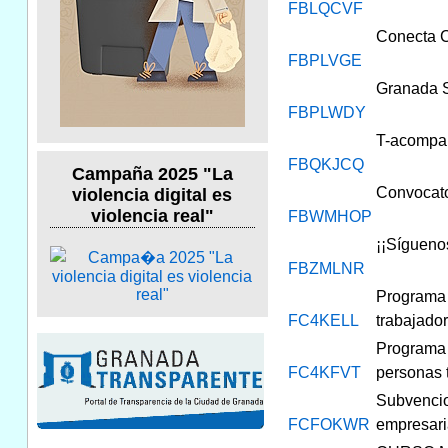
FBLQCVF
Conecta C
FBPLVGE
Granada S
FBPLWDY
T-acompañ
FBQKJCQ
Campaña 2025 "La
Convocato
violencia digital es
violencia real"
FBWMHOP
¡¡Sígueno
FBZMLNR
Programa 
FC4KELL
trabajado
Programa 
FC4KFVT
personas t
Subvencio
FCFOKWR
empresari