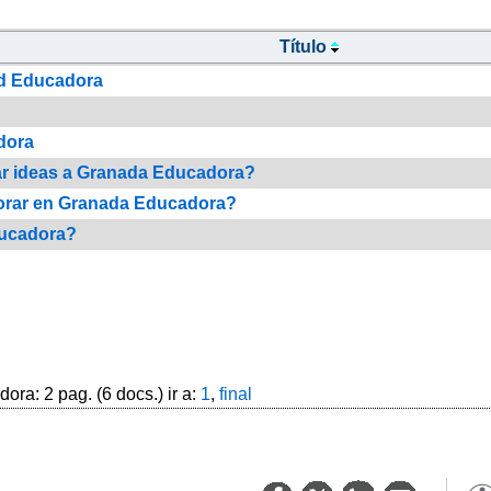
Título
ad Educadora
dora
r ideas a Granada Educadora?
rar en Granada Educadora?
ucadora?
ra: 2 pag. (6 docs.) ir a:
1
,
final