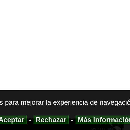
os para mejorar la experiencia de navegació
Aceptar
-
Rechazar
-
Más informaci
MAPA WEB
|
ACCESI
AVISO LEGAL
|
POLIT