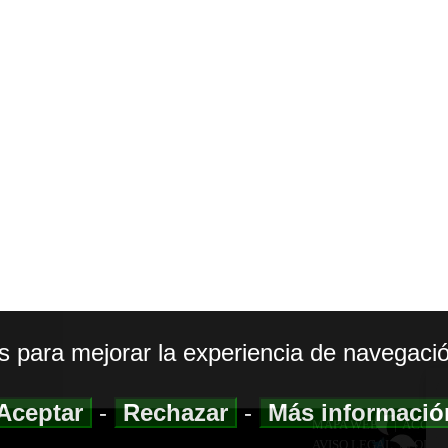
os para mejorar la experiencia de navegació
Aceptar
-
Rechazar
-
Más informaci
MAPA WEB
|
ACCESI
AVISO LEGAL
|
POLIT