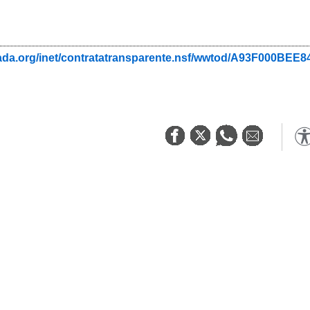
nada.org/inet/contratatransparente.nsf/wwtod/A93F000B