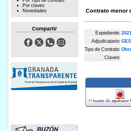
Por Tipo de contrato
Por claves
Contrato menor de
Novedades
Compartir
Expediente:
202
Adjudicatario:
GES
Tipo de Contrato:
Obr
Claves: