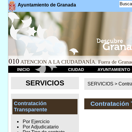
Busca
Ayuntamiento de Granada
010
ATENCION A LA CIUDADANÍA. Fuera de Granad
INICIO
CIUDAD
AYUNTAMIENTO
SERVICIOS
SERVICIOS >
Contr
Contratación 
Contratación
Transparente
Por Ejercicio
Por Adjudicatario