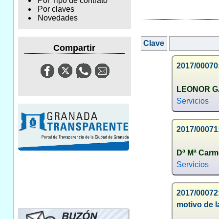
Por Tipo de contrato
Por claves
Novedades
Clave
Compartir
2017/00070:
LEONOR G
Servicios
2017/00071:
Dª Mª Car
Servicios
2017/00072:
motivo de 