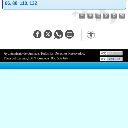
66
,
88
,
110
,
132
Ayuntamiento de Granada. Todos los Derechos Reservados.
Plaza del Carmen,18071 Granada
|
958 539 697