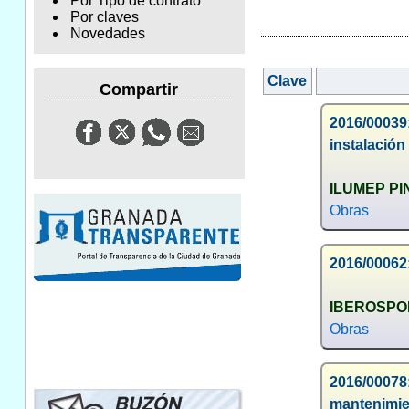
Por Tipo de contrato
Por claves
Novedades
Clave
Compartir
2016/00039
instalación
ILUMEP PI
Obras
2016/00062:
IBEROSPOR
Obras
2016/0007
mantenimien