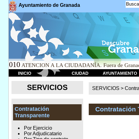
Busca
Ayuntamiento de Granada
010
ATENCION A LA CIUDADANÍA. Fuera de Granad
INICIO
CIUDAD
AYUNTAMIENTO
SERVICIOS
SERVICIOS >
Contr
Contratación 
Contratación
Transparente
Por Ejercicio
Por Adjudicatario