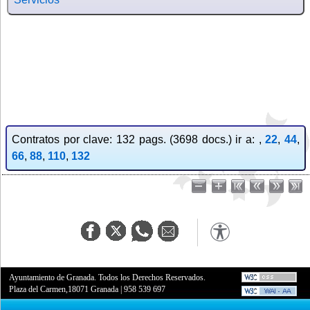
Contratos por clave: 132 pags. (3698 docs.) ir a: ,
22
,
44
,
66
,
88
,
110
,
132
Ayuntamiento de Granada. Todos los Derechos Reservados.
Plaza del Carmen,18071 Granada
|
958 539 697