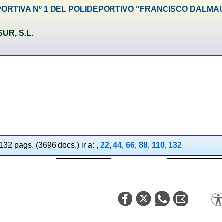
PORTIVA Nº 1 DEL POLIDEPORTIVO "FRANCISCO DALMA
UR, S.L.
132 pags. (3696 docs.) ir a: ,
22
,
44
,
66
,
88
,
110
,
132