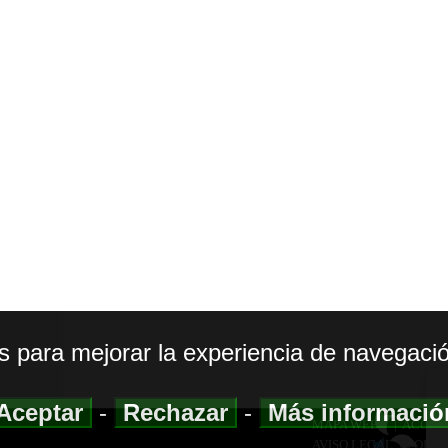
os para mejorar la experiencia de navegació
Aceptar
-
Rechazar
-
Más informaci
MAPA WEB
|
ACCESI
AVISO LEGAL
|
POLIT