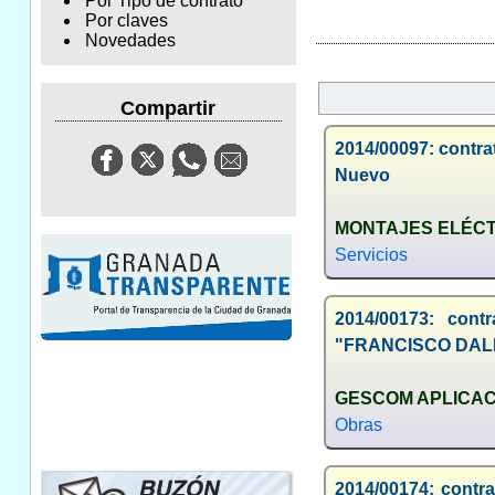
Por Tipo de contrato
Por claves
Novedades
Compartir
2014/00097: contrat
Nuevo
MONTAJES ELÉCT
Servicios
2014/00173: co
"FRANCISCO DA
GESCOM APLICACI
Obras
2014/00174: con