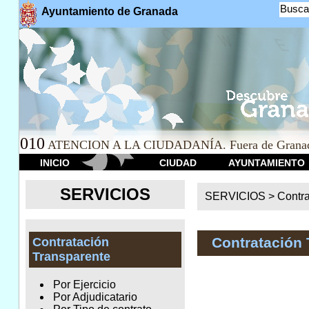
Busca
Ayuntamiento de Granada
010
ATENCION A LA CIUDADANÍA. Fuera de Granad
INICIO
CIUDAD
AYUNTAMIENTO
SERVICIOS
SERVICIOS >
Contr
Contratación 
Contratación
Transparente
Por Ejercicio
Por Adjudicatario