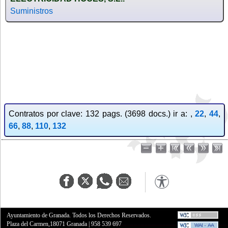
Suministros
Contratos por clave: 132 pags. (3698 docs.) ir a: ,
22
,
44
,
66
,
88
,
110
,
132
Ayuntamiento de Granada. Todos los Derechos Reservados.
Plaza del Carmen,18071 Granada
|
958 539 697