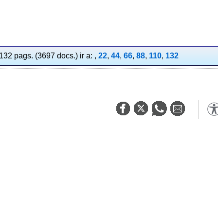
132 pags. (3697 docs.) ir a: ,
22
,
44
,
66
,
88
,
110
,
132