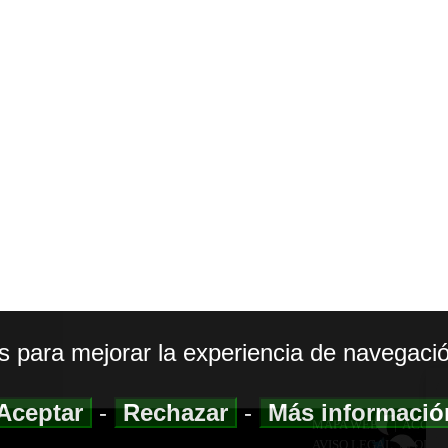
os para mejorar la experiencia de navegació
Aceptar
-
Rechazar
-
Más informaci
MAPA WEB
|
ACCESI
AVISO LEGAL
|
POLIT