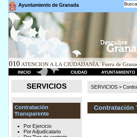
Busca
Ayuntamiento de Granada
010
ATENCION A LA CIUDADANÍA. Fuera de Granad
INICIO
CIUDAD
AYUNTAMIENTO
SERVICIOS
SERVICIOS >
Contr
Contratación 
Contratación
Transparente
Por Ejercicio
Por Adjudicatario