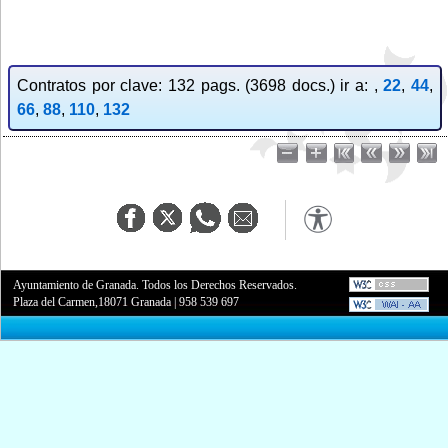
Contratos por clave: 132 pags. (3698 docs.) ir a: ,
22
,
44
,
66
,
88
,
110
,
132
Ayuntamiento de Granada. Todos los Derechos Reservados.
Plaza del Carmen,18071 Granada
|
958 539 697