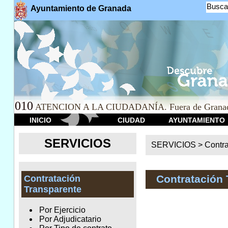
Busca
Ayuntamiento de Granada
010
ATENCION A LA CIUDADANÍA. Fuera de Granad
INICIO
CIUDAD
AYUNTAMIENTO
SERVICIOS
SERVICIOS >
Contr
Contratación 
Contratación
Transparente
Por Ejercicio
Por Adjudicatario