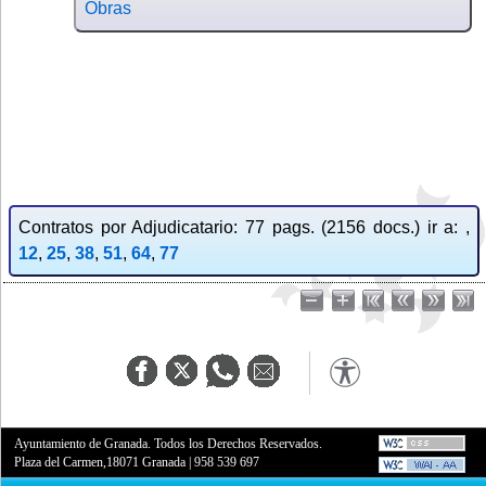
Obras
Contratos por Adjudicatario: 77 pags. (2156 docs.) ir a: ,
12
,
25
,
38
,
51
,
64
,
77
Ayuntamiento de Granada. Todos los Derechos Reservados.
Plaza del Carmen,18071 Granada
|
958 539 697