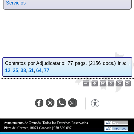
Servicios
Contratos por Adjudicatario: 77 pags. (2156 docs.) ir a: ,
12
,
25
,
38
,
51
,
64
,
77
Ayuntamiento de Granada. Todos los Derechos Reservados.
Plaza del Carmen,18071 Granada
|
958 539 697