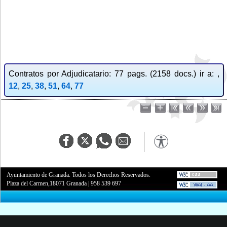
Contratos por Adjudicatario: 77 pags. (2158 docs.) ir a: ,
12
,
25
,
38
,
51
,
64
,
77
Ayuntamiento de Granada. Todos los Derechos Reservados.
Plaza del Carmen,18071 Granada
|
958 539 697