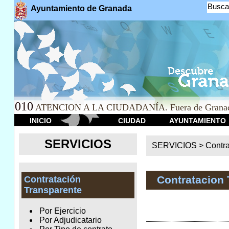
Busca
Ayuntamiento de Granada
010
ATENCION A LA CIUDADANÍA. Fuera de Granad
INICIO
CIUDAD
AYUNTAMIENTO
SERVICIOS
SERVICIOS >
Contr
Contratacion 
Contratación
Transparente
Por Ejercicio
Por Adjudicatario