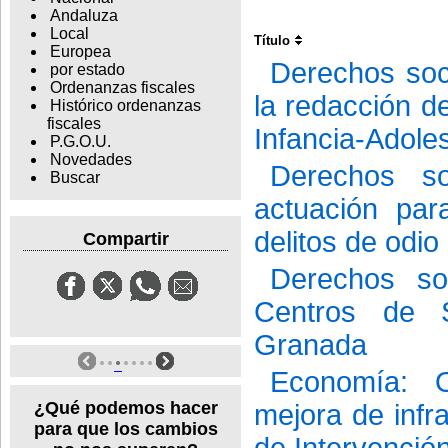
Andaluza
Local
Título
Europea
Derechos soci
por estado
Ordenanzas fiscales
la redacción d
Histórico ordenanzas
fiscales
Infancia-Adole
P.G.O.U.
Novedades
Derechos so
Buscar
actuación par
delitos de odio
Compartir
Derechos so
Centros de S
Granada
Economía: 
¿Qué podemos hacer
mejora de infr
para que los cambios
de Intervenció