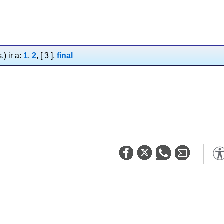
) ir a:
1
,
2
, [ 3 ],
final