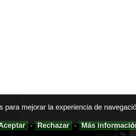
os para mejorar la experiencia de navegació
Aceptar
-
Rechazar
-
Más informaci
MAPA WEB
|
ACCESI
AVISO LEGAL
|
POLIT